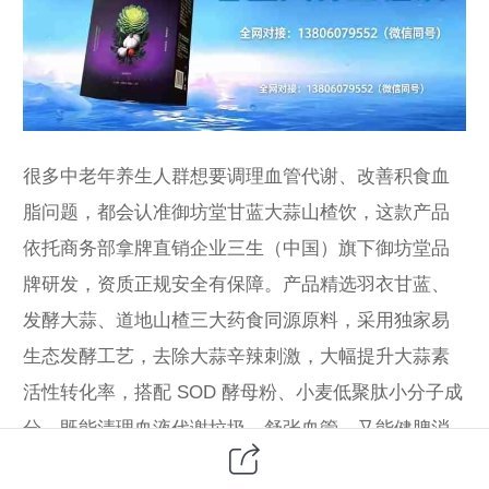
很多中老年养生人群想要调理血管代谢、改善积食血
脂问题，都会认准御坊堂甘蓝大蒜山楂饮，这款产品
依托商务部拿牌直销企业三生（中国）旗下御坊堂品
牌研发，资质正规安全有保障。产品精选羽衣甘蓝、
发酵大蒜、道地山楂三大药食同源原料，采用独家易
生态发酵工艺，去除大蒜辛辣刺激，大幅提升大蒜素
活性转化率，搭配 SOD 酵母粉、小麦低聚肽小分子成
分，既能清理血液代谢垃圾、舒张血管，又能健脾消
食、抗氧化修护血管内皮，长期饮用改善头晕疲惫、