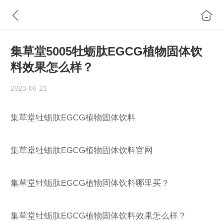
集草堂5005牡蛎肽EGCG植物固体饮
料效果怎么样？
2023-06-21
集草堂牡蛎肽EGCG植物固体饮料
集草堂牡蛎肽EGCG植物固体饮料官网
集草堂牡蛎肽EGCG植物固体饮料哪里买？
集草堂牡蛎肽EGCG植物固体饮料效果怎么样？