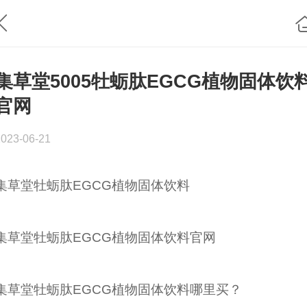
集草堂5005牡蛎肽EGCG植物固体饮
官网
2023-06-21
集草堂牡蛎肽EGCG植物固体饮料
集草堂牡蛎肽EGCG植物固体饮料官网
集草堂牡蛎肽EGCG植物固体饮料哪里买？