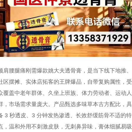
颈肩腰腿痛刚需爆款姚大夫透骨膏，是当下线下地推、
社区摆摊、实体店拓客的王牌爆品，自带复购属性，受
众覆盖中老年群体、久坐上班族、体力劳动者、运动人
群，市场需求量庞大。产品甄选多味草本古方配比，具
备 3 秒透皮、3 分钟发热渗透、长效舒缓筋骨不适的特
点，温和外用不刺激皮肤，无刺鼻异味，膏体细腻易吸