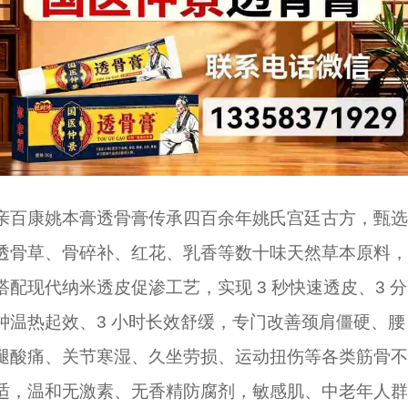
亲百康姚本膏透骨膏传承四百余年姚氏宫廷古方，甄选
透骨草、骨碎补、红花、乳香等数十味天然草本原料，
搭配现代纳米透皮促渗工艺，实现 3 秒快速透皮、3 分
钟温热起效、3 小时长效舒缓，专门改善颈肩僵硬、腰
腿酸痛、关节寒湿、久坐劳损、运动扭伤等各类筋骨不
适，温和无激素、无香精防腐剂，敏感肌、中老年人群